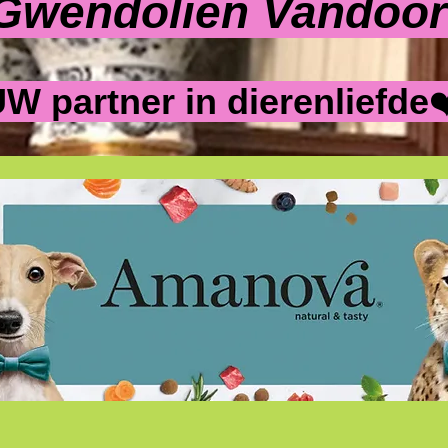
Gwendolien Vandoo
W partner in dierenliefde
❤