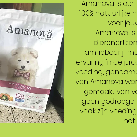
Amanova is een 
100% natuurlijke
voor jou
Amanova is 
dierenartse
familiebedrijf 
ervaring in de pro
voeding, genaamd 
van Amanova wordt
gemaakt van ve
geen gedroogd v
vaak zijn voedin
het