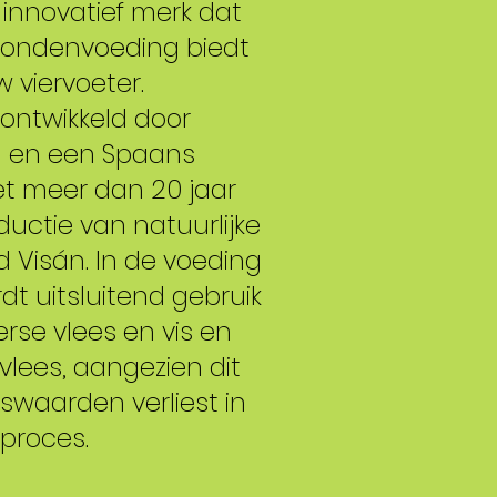
innovatief merk dat
 hondenvoeding biedt
w viervoeter.
ontwikkeld door
n en een Spaans
met meer dan 20 jaar
ductie van natuurlijke
Visán. In de voeding
 uitsluitend gebruik
rse vlees en vis en
lees, aangezien dit
gswaarden verliest in
 proces.