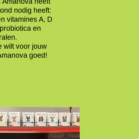
n Amanova heeft
hond nodig heeft:
en vitamines A, D
 probiotica en
ralen.
te wilt voor jouw
ij Amanova goed!