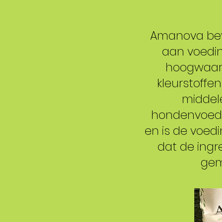
Amanova bev
aan voedin
hoogwaard
kleurstoffe
middele
hondenvoedin
en is de voed
dat de ingr
gem