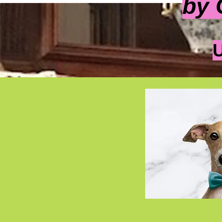
by 
U