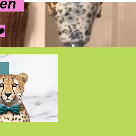
ren
️