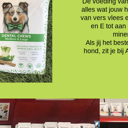
De voeding va
alles wat jouw 
van vers vlees 
en E tot aan
mine
Als jij het bes
hond, zit je b