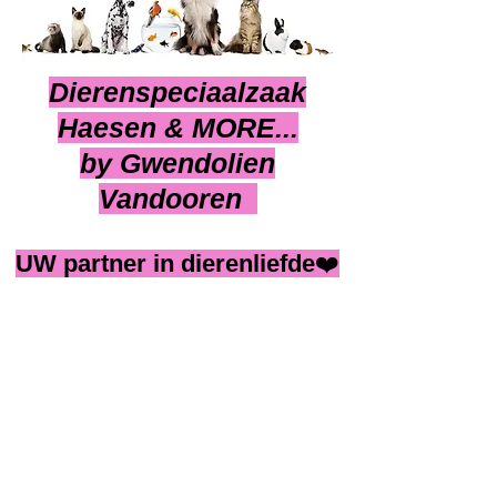
Dierenspeciaalzaak
Haesen & MORE...
by Gwendolien
Vandooren
UW partner in dierenliefde
❤️