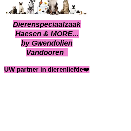
Dierenspeciaalzaak
Haesen & MORE...
by Gwendolien
Vandooren
UW partner in dierenliefde
❤️